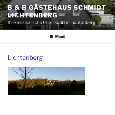
Zum
B & B GÄSTEHAUS SCHMIDT
Inhalt
LICHTENBERG
springen
Ihre musikalische Unterkunft in Lichtenberg
Menü
Lichtenberg