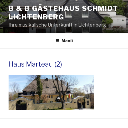
Zum
B & B GÄSTEHAUS SCHMIDT
Inhalt
LICHTENBERG
springen
Ihre musikalische Unterkunft in Lichtenberg
Menü
Haus Marteau (2)